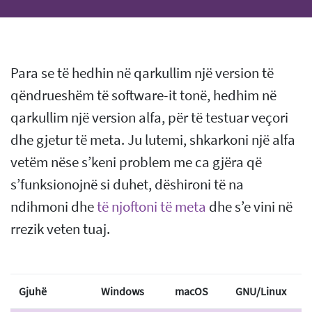
Para se të hedhin në qarkullim një version të
qëndrueshëm të software-it tonë, hedhim në
qarkullim një version alfa, për të testuar veçori
dhe gjetur të meta. Ju lutemi, shkarkoni një alfa
vetëm nëse s’keni problem me ca gjëra që
s’funksionojnë si duhet, dëshironi të na
ndihmoni dhe
të njoftoni të meta
dhe s’e vini në
rrezik veten tuaj.
Gjuhë
Windows
macOS
GNU/Linux