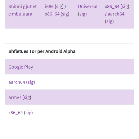
Shihni gjuhët
i686
(
sig
) /
Universal
x86_64
(
sig
)
e mbuluara
x86_64
(
sig
)
(
sig
)
/
aarch64
(
sig
)
Shfletues Tor për Android Alpha
Google Play
aarch64
(
sig
)
armv7
(
sig
)
x86_64
(
sig
)