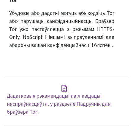
Tor
Убудовы або дадаткі могуць абыходзіць Tor
або парушаць канфідэнцыйнасць. Браўзер
Tor ужо пастаўляецца з рэжымам HTTPS-
Only, NoScript і іншымі выпраўленнямі для
абароны вашай канфідэнцыйнасці і бяспекі.
Дадатковыя рэкамендацыі па ліквідацыі
няспраўнасцяў гл. у раздзеле
Падручнік для
браўзера Tor
.