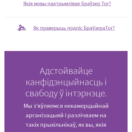
Якія мовы падтрымлівае браўзер Tor?
Як праверыць подпіс БраўзераTor?
Адстойвайце
канфідэнцыйнасць і
свабоду ў інтэрнэце.
Мы з'яўляемся некамерцыйнай
арганізацыяй і разлічваем на
такіх прыхільнікаў, як вы, якія