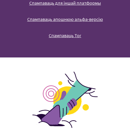
Спампаваць для іншай платформы
Спампаваць апошнюю альфа-версію
Спампаваць Tor