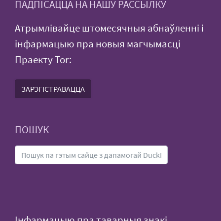
ПАДПІСАЦЦА НА НАШУ РАССЫЛКУ
Атрымлівайце штомесячныя абнаўленні і
інфармацыю пра новыя магчымасці
Праекту Tor:
ЗАРЭГІСТРАВАЦЦА
ПОШУК
Інфармацыю пра таварныя знакі,