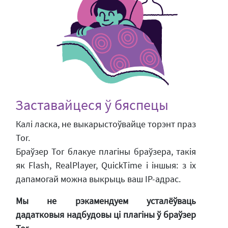
Заставайцеся ў бяспецы
Калі ласка, не выкарыстоўвайце торэнт праз
Tor.
Браўзер Tor блакуе плагіны браўзера, такія
як Flash, RealPlayer, QuickTime і іншыя: з іх
дапамогай можна выкрыць ваш IP-адрас.
Мы не рэкамендуем усталёўваць
дадатковыя надбудовы ці плагіны ў браўзер