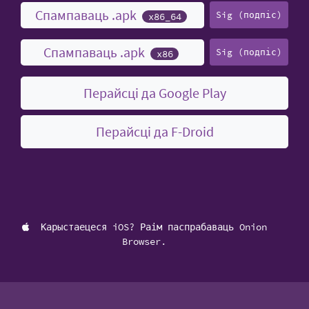
Спампаваць .apk
Sig (подпіс)
x86_64
Спампаваць .apk
Sig (подпіс)
x86
Перайсці да Google Play
Перайсці да F-Droid
Карыстаецеся iOS? Раім паспрабаваць Onion
Browser.