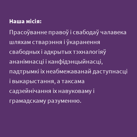
Наша місія:
Прасоўванне правоў і свабодаў чалавека
шляхам стварэння і ўкаранення
свабодных і адкрытых тэхналогіяў
ананімнасці і канфідэнцыйнасці,
падтрымкі іх неабмежаванай даступнасці
і выкарыстання, а таксама
садзейнічання іх навуковаму і
грамадскаму разуменню.