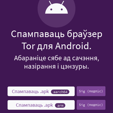
Спампаваць браўзер
Tor для Android.
Абараніце сябе ад сачэння,
назірання і цэнзуры.
Спампаваць .apk
Sig (подпіс)
aarch64
Спампаваць .apk
Sig (подпіс)
arm