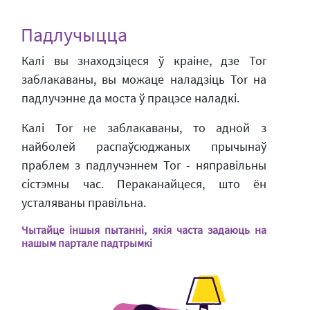
Падлучыцца
Калі вы знаходзіцеся ў краіне, дзе Tor
заблакаваны, вы можаце наладзіць Tor на
падлучэнне да моста ў працэсе наладкі.
Калі Tor не заблакаваны, то адной з
найболей распаўсюджаных прычынаў
праблем з падлучэннем Tor - няправільны
сістэмны час. Пераканайцеся, што ён
усталяваны правільна.
Чытайце іншыя пытанні, якія часта задаюць на
нашым партале падтрымкі