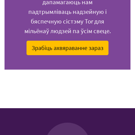
дапамагаюць нам
падтрымліваць надзейную і
бяспечную сістэму Tor для
мільёнаў людзей па ўсім свеце.
Зрабіць ахвяраванне зараз