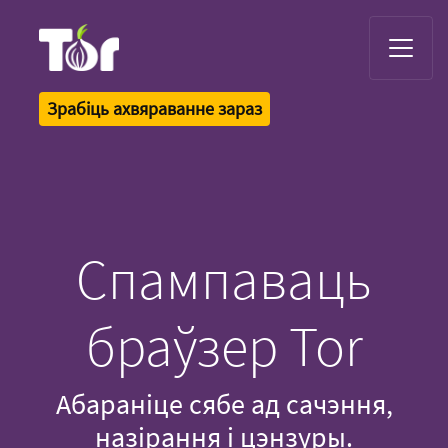
Tor Logo
Зрабіць ахвяраванне зараз
Спампаваць
браўзер Tor
Абараніце сябе ад сачэння,
назірання і цэнзуры.