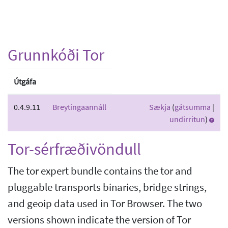
Grunnkóði Tor
Útgáfa
0.4.9.11
Breytingaannáll
Sækja
(
gátsumma
|
undirritun
)
Tor-sérfræðivöndull
The tor expert bundle contains the tor and
pluggable transports binaries, bridge strings,
and geoip data used in Tor Browser. The two
versions shown indicate the version of Tor