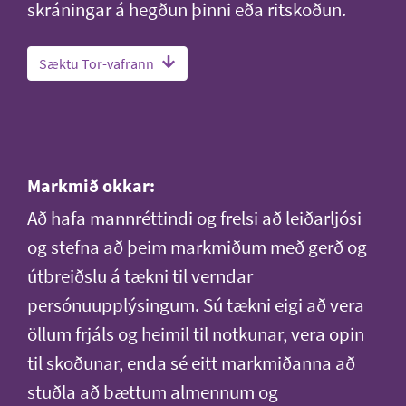
skráningar á hegðun þinni eða ritskoðun.
Sæktu Tor-vafrann
Markmið okkar:
Að hafa mannréttindi og frelsi að leiðarljósi
og stefna að þeim markmiðum með gerð og
útbreiðslu á tækni til verndar
persónuupplýsingum. Sú tækni eigi að vera
öllum frjáls og heimil til notkunar, vera opin
til skoðunar, enda sé eitt markmiðanna að
stuðla að bættum almennum og