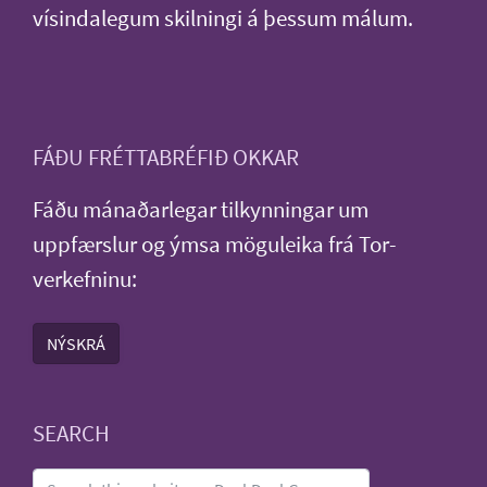
vísindalegum skilningi á þessum málum.
FÁÐU FRÉTTABRÉFIÐ OKKAR
Fáðu mánaðarlegar tilkynningar um
uppfærslur og ýmsa möguleika frá Tor-
verkefninu:
NÝSKRÁ
SEARCH