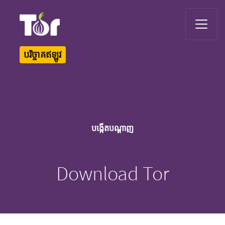
Tor Logo
បរិច្ចាគឥឡូវ
បង្កើតបណ្ដាញ
Download Tor