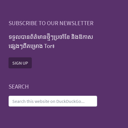
SUBSCRIBE TO OUR NEWSLETTER
ទទួលបានព័ត៌មានថ្មីៗប្រចាំខែ និងឱកាស
ផ្សេងៗពីគម្រោង Tor៖
SIGN UP
SEARCH