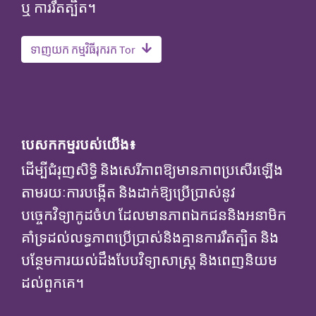
ឬ ការរឹតត្បិត។​
ទាញយក កម្មវិធីរុករក Tor
បេសកកម្មរបស់យើង៖
ដើម្បីជំរុញសិទ្ធិ និងសេរីភាពឱ្យមានភាពប្រសើរឡើង
តាមរយៈការបង្កើត និងដាក់ឱ្យប្រើប្រាស់នូវ
បច្ចេកវិទ្យាកូដចំហ ដែលមានភាពឯកជននិងអនាមិក
គាំទ្រដល់លទ្ធភាពប្រើប្រាស់និងគ្មានការរឹតត្បិត និង
បន្ថែមការយល់ដឹងបែបវិទ្យាសាស្ត្រ និងពេញនិយម
ដល់ពួកគេ។