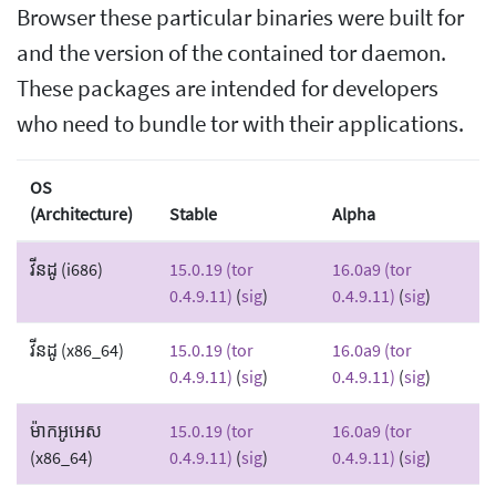
Browser these particular binaries were built for
and the version of the contained tor daemon.
These packages are intended for developers
who need to bundle tor with their applications.
OS
(Architecture)
Stable
Alpha
វីនដូ (i686)
15.0.19 (tor
16.0a9 (tor
0.4.9.11)
(
sig
)
0.4.9.11)
(
sig
)
វីនដូ (x86_64)
15.0.19 (tor
16.0a9 (tor
0.4.9.11)
(
sig
)
0.4.9.11)
(
sig
)
ម៉ាកអូអេស
15.0.19 (tor
16.0a9 (tor
(x86_64)
0.4.9.11)
(
sig
)
0.4.9.11)
(
sig
)