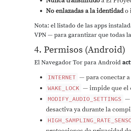
Nunca transmitido
a El Proye
No enlazadas a la identidad
o 
Nota: el listado de las apps instala
VPN — para garantizar que todas la
4. Permisos (Android)
El Navegador Tor para Android
ac
— para conectar a 
INTERNET
— impide que el d
WAKE_LOCK
— 
MODIFY_AUDIO_SETTINGS
desactiva ya durante la compi
HIGH_SAMPLING_RATE_SENS
protecciones de privacidad d