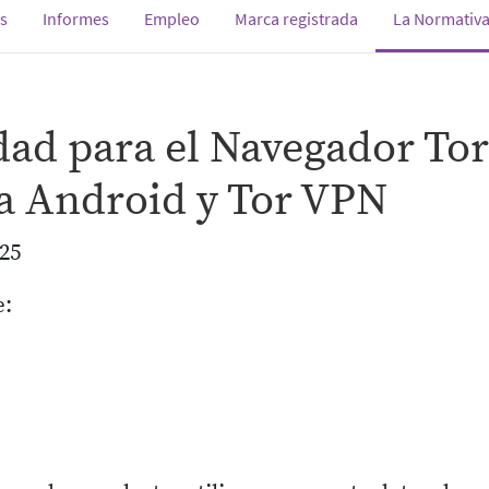
s
Informes
Empleo
Marca registrada
La Normativa
idad para el Navegador Tor
a Android y Tor VPN
25
e: