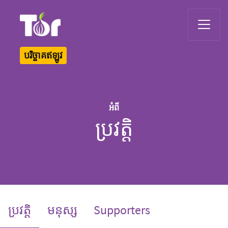
Tor Logo
បរិច្ចាគឥឡូវ
អំពី
ប្រវត្តិ
(current)
ប្រវត្តិ
មនុស្ស
Supporters