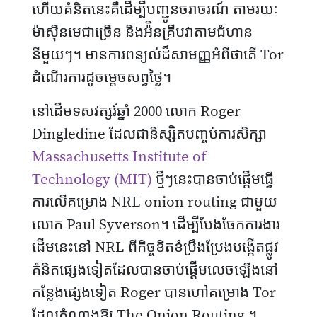
ហើយគំនិតនេះគឺដើម្បីបញ្ជូនចរាចរណ៍ តាមរយៈ
ម៉ាស៊ីនមេជាច្រើន និងអ៉ិនគ្រីបវាតាមជំហាន
នីមួយៗ។ មានការពន្យល់ដ៏សាមញ្ញអំពីថាតើ Tor
ដំណើរការដូចម្ដេចសព្វថ្ងៃ។
នៅដើមទសវត្សរ៍ឆ្នាំ 2000 លោក Roger
Dingledine ដែលជានិស្សិតបញ្ចប់ការសិក្សា
Massachusetts Institute of
Technology (MIT)
ថ្មីៗនេះបានចាប់ផ្តើមធ្វើ
ការលើគម្រោង NRL onion routing ជាមួយ
លោក Paul Syverson។ ដើម្បីបែងចែកការងារ
ដើមនេះនៅ NRL ពីកិច្ចខិតខំប្រឹងប្រែងបង្កើតផ្លូវ
គំនិតផ្សេងទៀតដែលបានចាប់ផ្តើមលេចឡើងនៅ
កន្លែងផ្សេងទៀត Roger បានហៅគម្រោង Tor
ដែលតំណាងឱ្យ The Onion Routing ។