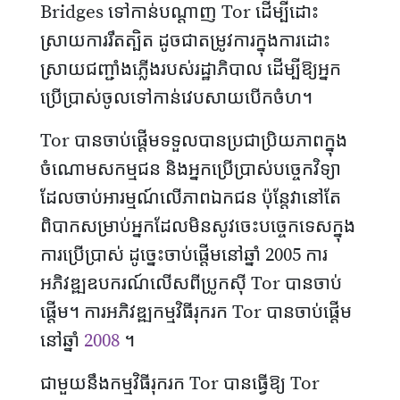
Bridges ទៅកាន់បណ្តាញ Tor ដើម្បីដោះ
ស្រាយការរឹតត្បិត ដូចជាតម្រូវការក្នុងការដោះ
ស្រាយជញ្ជាំងភ្លើងរបស់រដ្ឋាភិបាល ដើម្បីឱ្យអ្នក
ប្រើប្រាស់ចូលទៅកាន់វេបសាយបើកចំហ។
Tor បានចាប់ផ្តើមទទួលបានប្រជាប្រិយភាពក្នុង
ចំណោមសកម្មជន និងអ្នកប្រើប្រាស់បច្ចេកវិទ្យា
ដែលចាប់អារម្មណ៍លើភាពឯកជន ប៉ុន្តែវានៅតែ
ពិបាកសម្រាប់អ្នកដែលមិនសូវចេះបច្ចេកទេសក្នុង
ការប្រើប្រាស់ ដូច្នេះចាប់ផ្តើមនៅឆ្នាំ 2005 ការ
អភិវឌ្ឍឧបករណ៍លើសពីប្រូកស៊ី Tor បានចាប់
ផ្តើម។ ការអភិវឌ្ឍកម្មវិធីរុករក Tor បានចាប់ផ្តើម
នៅឆ្នាំ
2008
។
ជាមួយនឹងកម្មវិធីរុករក Tor បានធ្វើឱ្យ Tor