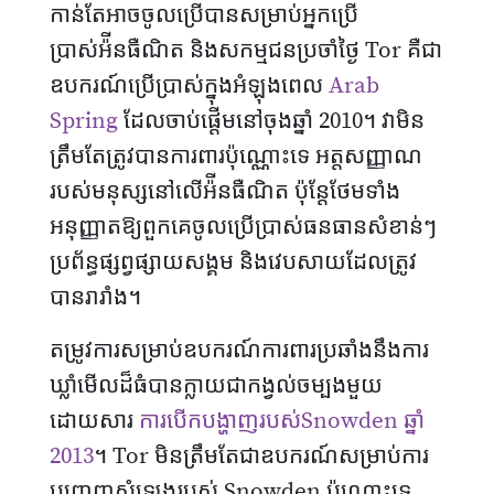
កាន់តែអាចចូលប្រើបានសម្រាប់អ្នកប្រើ
ប្រាស់អ៉ីនធឺណិត និងសកម្មជនប្រចាំថ្ងៃ Tor គឺជា
ឧបករណ៍ប្រើប្រាស់ក្នុងអំឡុងពេល
Arab
Spring
ដែលចាប់ផ្តើមនៅចុងឆ្នាំ 2010។ វាមិន
ត្រឹមតែត្រូវបានការពារប៉ុណ្ណោះទេ អត្តសញ្ញាណ
របស់មនុស្សនៅលើអ៉ីនធឺណិត ប៉ុន្តែថែមទាំង
អនុញ្ញាតឱ្យពួកគេចូលប្រើប្រាស់ធនធានសំខាន់ៗ
ប្រព័ន្ធផ្សព្វផ្សាយសង្គម និងវេបសាយដែលត្រូវ
បានរារាំង។
តម្រូវការសម្រាប់ឧបករណ៍ការពារប្រឆាំងនឹងការ
ឃ្លាំមើលដ៏ធំបានក្លាយជាកង្វល់ចម្បងមួយ
ដោយសារ
ការបើកបង្ហាញរបស់Snowden ឆ្នាំ
2013
។ Tor មិនត្រឹមតែជាឧបករណ៍សម្រាប់ការ
បញ្ចេញសំឡេងរបស់ Snowden ប៉ុណ្ណោះទេ