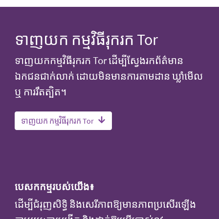
ទាញយក កម្មវិធីរុករក Tor
ទាញយកកម្មវិធីរុករក Tor ដើម្បីស្វែងរកព័ត៌មាន
ឯកជនជាក់លាក់ ដោយមិនមានការតាមដាន ឃ្លាំមើល
ឬ ការរឹតត្បិត។​
ទាញយក កម្មវិធីរុករក Tor
បេសកកម្មរបស់យើង៖
ដើម្បីជំរុញសិទ្ធិ និងសេរីភាពឱ្យមានភាពប្រសើរឡើង