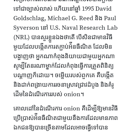
ទៅជាច្បាស់លាស់ ហើយនៅឆ្នាំ 1995 David
Goldschlag, Michael G. Reed និង Paul
Syverson នៅ U.S. Naval Research Lab
(NRL) បានសួរខ្លួនឯងថាតើ បើសិនជាមានវិធី
មួយដែលបង្កើតការតភ្ជាប់អ៉ីនធឺណិត ដែលមិន
បង្ហាញថា អ្នកណាកំពុងនិយាយជាមួយអ្នកណា
សូម្បីតែនរណាម្នាក់ដែលកំពុងធ្វើការត្រួតពិនិត្យ
បណ្តាញក៏ដោយ។ ចម្លើយរបស់ពួកគេ គឺបង្កើត
និងដាក់ពង្រាយការរចនាស្រាវជ្រាវដំបូង និងគំរូ
ដើមនៃដំណើរការរបស់ onion។
គោលដៅនៃដំណើរការ onion គឺដើម្បីឱ្យមានវិធី
ប្រើប្រាស់អ៉ីនធឺណិតជាមួយនឹងការដែលមានភាព
ឯកជនឱ្យបានច្រើនតាមដែលអាចធ្វើទៅបាន