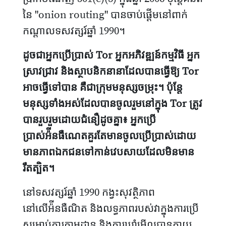
នៃ "onion routing" បានចាប់ផ្តើមនៅពាក់
កណ្តាលទសវត្សរ៍ឆ្នាំ 1990។
ដូចជាអ្នកប្រើប្រាស់ Tor អ្នកអភិវឌ្ឍន៍កម្មវិធី អ្នក
ស្រាវជ្រាវ និងស្ថាបនិកនានាដែលបានធ្វើឱ្យ Tor
អាចធ្វើទៅបាន គឺជាក្រុមមនុស្សចម្រុះ។ ប៉ុន្តែ
មនុស្សទាំងអស់ដែលបានចូលរួមនៅក្នុង Tor ត្រូវ
បានរួបរួមដោយជំនឿដូចគ្នា៖ អ្នកប្រើ
ប្រាស់អ៉ីនធឺណេតគួរតែមានចូលប្រើប្រាស់ដោយ
មានភាពឯកជនទៅកាន់វេបសាយដែលមិនមាន
រឹតត្បិត។
នៅទសវត្សរ៍ឆ្នាំ 1990 កង្វះសុវត្ថិភាព
នៅលើអ៉ីនធឺណិត និងលទ្ធភាពរបស់វាក្នុងការប្រើ
សម្រាប់ការតាមដាន និងការឃ្លាំមើលបានក្លាយ