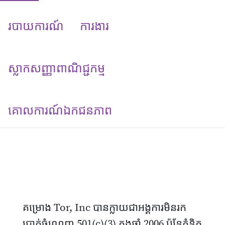
របាយការណ៍
ការងារ
ស្លាកសញ្ញាពាណិជ្ជកម្ម
គោលការណ៍​ឯកជនភាព
គម្រោង Tor, Inc បានក្លាយជាអង្គការមិនរក
ប្រាក់ចំណេញ 501(c)(3) ក្នុងឆ្នាំ 2006 ប៉ុន្តែគំនិត