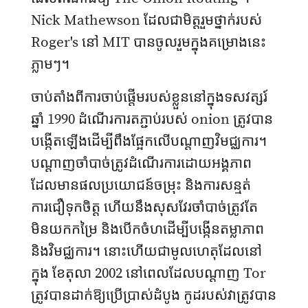
Nick Mathewson ដែលជាមិត្តរួមថ្នាក់របស់
Roger's នៅ MIT បានចូលរួមក្នុងគម្រោងនេះ
ភ្លាមៗ។
ចាប់តាំងពីការចាប់ផ្តើមរបស់ខ្លួននៅក្នុងទសវត្សរ៍
ឆ្នាំ 1990 ដំណើរការតភ្ជាប់របស់ onion ត្រូវបាន
បង្កើតឡើងដើម្បីពឹងផ្អែកលើបណ្តាញវិមជ្ឈការ។
បណ្តាញចាំបាច់ត្រូវដំណើរការដោយអង្គភាព
ដែលមានផលប្រយោជន៍ចម្រុះ និងការសន្មត់
ការជឿទុកចិត្ត ហើយនឹងសុសវែរចាំបាច់ត្រូវតែ
មិនយកកម្រៃ និងបើកចំហដើម្បីបង្កើនតម្លាភាព
និងវិមជ្ឈការ។ នោះហើយជាមូលហេតុដែលនៅ
ក្នុង ខែតុលា 2002 នៅពេលដែលបណ្តាញ Tor
ត្រូវបានដាក់ឱ្យប្រើប្រាស់ដំបូង កូដរបស់វាត្រូវបាន