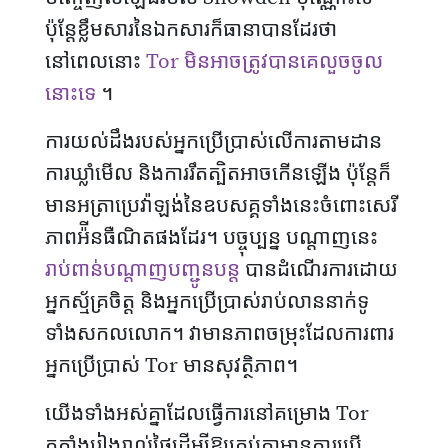
ប៉ុន្តែខ្លឹមសារនៃឯកសារក៏ធានាបានដែរថា
នៅពេលនោះ
Tor មិនអាចត្រូវបានគេលួចចូល
នោះទេ
។
ការយល់ដឹងរបស់អ្នកប្រើប្រាស់លើការតាមដាន
ការឃ្លាំមើល និងការរឹតត្បិតអាចកើនឡើង ប៉ុន្តែក៏
មានអត្រាប្រេវ៉ាឡង់នៃឧបសគ្គទាំងនេះចំពោះសេរី
ភាពអ៉ីនធឺណិតផងដែរ។ បច្ចុប្បន្ន បណ្តាញនេះ
រាប់ពាន់បណ្តាញបញ្ជូនបន្ត
បានដំណើរការដោយ
អ្នកស្ម័គ្រចិត្ត និងអ្នកប្រើប្រាស់រាប់លាននាក់ទូ
ទាំងសកលលោក។ វាមានភាពចម្រុះដែលការពារ
អ្នកប្រើប្រាស់ Tor មានសុវត្ថិភាព។
យើងទាំងអស់គ្នាដែលធ្វើការនៅគម្រោង Tor
តតាំងរៀងរាល់​ថ្ងៃ​ដើម្បីឱ្យគ្រប់គ្នាមានការប្រើ