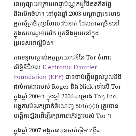
ចេញផ្សាយក្រោមអាជ្ញាប័ណ្ណកម្មវិធីឥតគិតថ្លៃ
និងបើកចំហ។ នៅចុងឆ្នាំ 2003 បណ្តាញនេះមាន
អ្នកស្ម័គ្រចិត្ដប្រហែលដប់នាក់ ដែលភាគច្រើននៅ
ក្នុងសហរដ្ឋអាមេរិក បូកនឹងមួយនៅក្នុង
ប្រទេសអាល្លឺម៉ង់។
ការទទួលស្គាល់អត្ថប្រយោជន៍នៃ Tor ចំពោះ
សិទ្ធិឌីជីថល
Electronic Frontier
Foundation (EFF)
បានចាប់ផ្តើមផ្តល់មូលនិធិ
ដល់ការងាររបស់ Roger និង Nick នៅលើ Tor
ក្នុងឆ្នាំ 2004។ ក្នុងឆ្នាំ 2006 គម្រោង Tor, Inc.
អង្គការមិនរកប្រាក់ចំណេញ 501(c)(3) ត្រូវបាន
បង្កើតឡើងដើម្បីរក្សាការអភិវឌ្ឍរបស់ Tor ។
ក្នុងឆ្នាំ 2007 អង្គការបានចាប់ផ្តើមបង្កើត