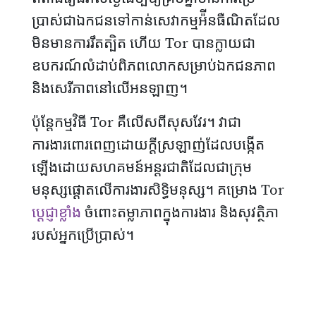
ប្រាស់ជាឯកជនទៅកាន់សេវាកម្មអ៉ីនធឺណិតដែល
មិនមានការរឹតត្បិត ហើយ Tor បានក្លាយជា
ឧបករណ៍លំដាប់ពិភពលោកសម្រាប់ឯកជនភាព
និងសេរីភាពនៅលើអនឡាញ។
ប៉ុន្តែកម្មវិធី Tor គឺលើសពីសុសវែរ។ វាជា
ការងារពោរពេញដោយក្តីស្រឡាញ់ដែលបង្កើត
ឡើងដោយ​សហគមន៍​អន្តរជាតិដែលជាក្រុម
មនុស្សផ្តោតលើការងារសិទ្ធិមនុស្ស។ គម្រោង Tor
ប្តេជ្ញាខ្លាំង
ចំពោះតម្លាភាពក្នុងការងារ និងសុវត្ថិភា
របស់អ្នកប្រើប្រាស់។