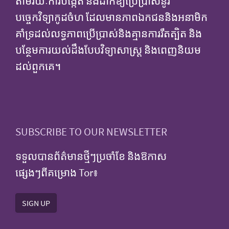
តាមរយៈការបង្កើត និងដាក់ឱ្យប្រើប្រាស់នូវ
បច្ចេកវិទ្យាកូដចំហ ដែលមានភាពឯកជននិងអនាមិក
គាំទ្រដល់លទ្ធភាពប្រើប្រាស់និងគ្មានការរឹតត្បិត និង
បន្ថែមការយល់ដឹងបែបវិទ្យាសាស្ត្រ និងពេញនិយម
ដល់ពួកគេ។
SUBSCRIBE TO OUR NEWSLETTER
ទទួលបានព័ត៌មានថ្មីៗប្រចាំខែ និងឱកាស
ផ្សេងៗពីគម្រោង Tor៖
SIGN UP